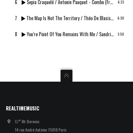
6
Sepia Craquelé
/ Antonin Pauquet - Combo (France)
6:33
7
The Map Is Not The Territory
/ Théo De Blasis - Combo (France)
6:30
8
You’re Point Of You Remains With Me
/ Sandrine Ramamonjisoa - Combo (France/Allemagne)
3:50
REALTIMEMUSIC
C/° Mr Bornens
14 rue André Antoine 75018 Paris