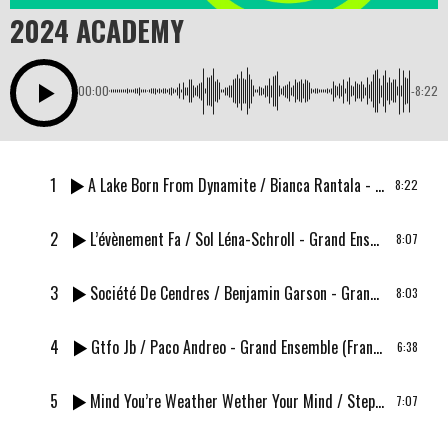
2024 ACADEMY
00:00
-8:22
1
A Lake Born From Dynamite
/ Bianca Rantala - Grand Ensemble (Finlande/Estonie)
8:22
2
L’évènement Fa
/ Sol Léna-Schroll - Grand Ensemble (France)
8:07
3
Société De Cendres
/ Benjamin Garson - Grand Ensemble (France)
8:03
4
Gtfo Jb
/ Paco Andreo - Grand Ensemble (France)
6:38
5
Mind You’re Weather Wether Your Mind
/ Stephen Harvey - Grand Ensemble (États-Unis)
7:07