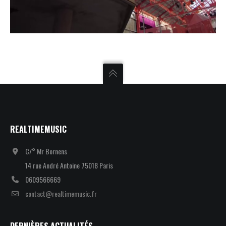
REALTIMEMUSIC
C/° Mr Bornens
14 rue André Antoine 75018 Paris
0609566669
contact@realtimemusic.fr