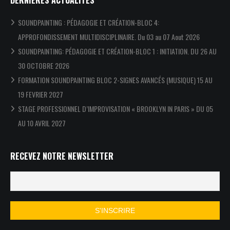
DERNIÈRES ACTUALITÉS
SOUNDPAINTING : PÉDAGOGIE ET CRÉATION-BLOC 4:
APPROFONDISSEMENT MULTIDISCIPLINAIRE. Du 03 au 07 Aout 2026
SOUNDPAINTING: PÉDAGOGIE ET CRÉATION-BLOC 1 : INITIATION. DU 26 AU
30 OCTOBRE 2026
FORMATION SOUNDPAINTING BLOC 2-SIGNES AVANCÉS (MUSIQUE) 15 AU
19 FEVRIER 2027
STAGE PROFESSIONNEL D’IMPROVISATION « BROOKLYN IN PARIS » DU 05
AU 10 AVRIL 2027
RECEVEZ NOTRE NEWSLETTER