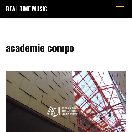
REAL TIME MUSIC
academie compo