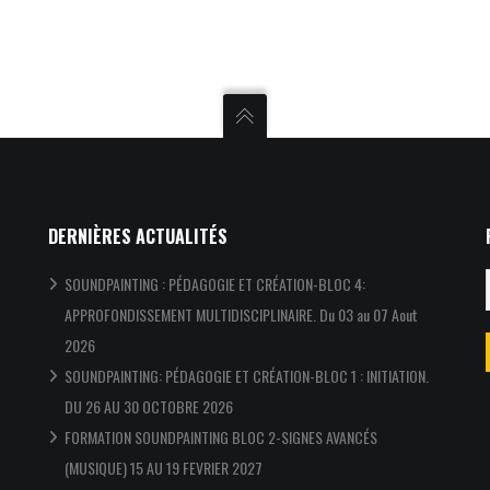
DERNIÈRES ACTUALITÉS
SOUNDPAINTING : PÉDAGOGIE ET CRÉATION-BLOC 4:
APPROFONDISSEMENT MULTIDISCIPLINAIRE. Du 03 au 07 Aout
2026
SOUNDPAINTING: PÉDAGOGIE ET CRÉATION-BLOC 1 : INITIATION.
DU 26 AU 30 OCTOBRE 2026
FORMATION SOUNDPAINTING BLOC 2-SIGNES AVANCÉS
(MUSIQUE) 15 AU 19 FEVRIER 2027