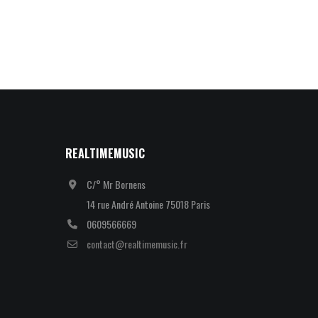
REALTIMEMUSIC
C/° Mr Bornens
14 rue André Antoine 75018 Paris
0609566669
contact@realtimemusic.fr