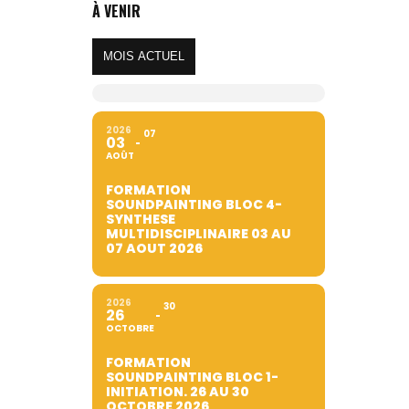
À VENIR
MOIS ACTUEL
2026
07
03
AOÛT
FORMATION
SOUNDPAINTING BLOC 4-
SYNTHESE
MULTIDISCIPLINAIRE 03 AU
07 AOUT 2026
2026
30
26
OCTOBRE
FORMATION
SOUNDPAINTING BLOC 1-
INITIATION. 26 AU 30
OCTOBRE 2026