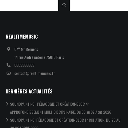
REALTIMEMUSIC
C/° Mr Bornens
14 rue André Antoine 75018 Paris
0609566669
contact@realtimemusic.fr
DERNIÈRES ACTUALITÉS
SOUNDPAINTING : PÉDAGOGIE ET CRÉATION-BLOC 4:
APPROFONDISSEMENT MULTIDISCIPLINAIRE. Du 03 au 07 Aout 2026
SOUNDPAINTING: PÉDAGOGIE ET CRÉATION-BLOC 1 : INITIATION. DU 26 AU
30 OCTOBRE 2026