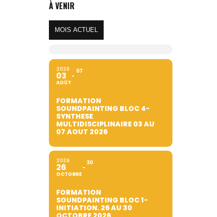
À VENIR
MOIS ACTUEL
2026
07
03
AOÛT
FORMATION
SOUNDPAINTING BLOC 4-
SYNTHESE
MULTIDISCIPLINAIRE 03 AU
07 AOUT 2026
2026
30
26
OCTOBRE
FORMATION
SOUNDPAINTING BLOC 1-
INITIATION. 26 AU 30
OCTOBRE 2026