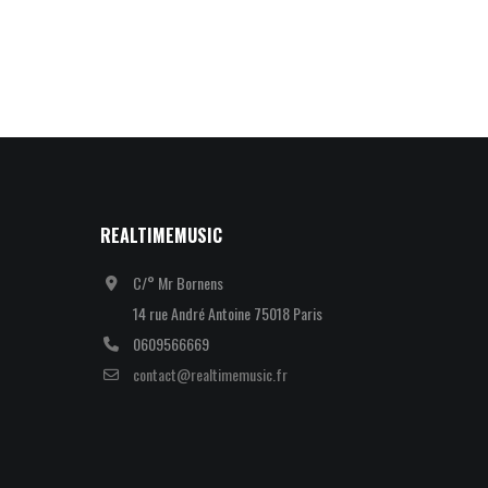
REALTIMEMUSIC
C/° Mr Bornens
14 rue André Antoine 75018 Paris
0609566669
contact@realtimemusic.fr