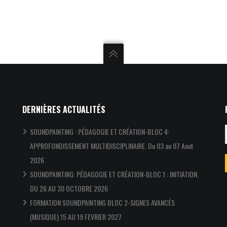
DERNIÈRES ACTUALITÉS
SOUNDPAINTING : PÉDAGOGIE ET CRÉATION-BLOC 4:
APPROFONDISSEMENT MULTIDISCIPLINAIRE. Du 03 au 07 Aout
2026
SOUNDPAINTING: PÉDAGOGIE ET CRÉATION-BLOC 1 : INITIATION.
DU 26 AU 30 OCTOBRE 2026
FORMATION SOUNDPAINTING BLOC 2-SIGNES AVANCÉS
(MUSIQUE) 15 AU 19 FEVRIER 2027