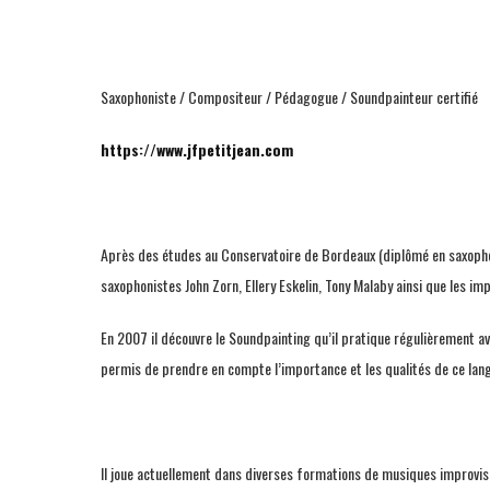
Saxophoniste / Compositeur / Pédagogue / Soundpainteur certifié
https://www.jfpetitjean.com
Après des études au Conservatoire de Bordeaux (diplômé en saxophone 
saxophonistes John Zorn, Ellery Eskelin, Tony Malaby ainsi que les im
En 2007 il découvre le Soundpainting qu’il pratique régulièrement a
permis de prendre en compte l’importance et les qualités de ce lan
Il joue actuellement dans diverses formations de musiques improvis