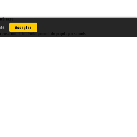
métrages.
ité.
Accepter
provisation, et le développement de projets personnels.
RECEVEZ NOTRE NEWSLETTER