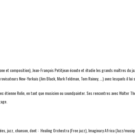
et composition), Jean-François Petitjean écoute et étudie les grands maîtres du jazz. 
provisateurs New-Yorkais (Jim Black, Mark Feldman, Tom Rainey, …) avec lesquels il lui 
vec étienne Rolin, en tant que musicien ou soundpainter. Ses rencontres avec Walter T
gage.
ées, jazz, chanson, dont : Healing Orchestra (Free jazz), Imaginary Africa (Jazz/musi