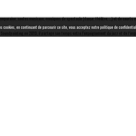
ntemporaine, contes musicaux, musiques de spectacle (danse, théâtre, …) et de courts 
es cookies, en continuant de parcourir ce site, vous acceptez notre politique de confidential
 en Soundpainting en 2010, il partage son temps entre l’enseignement du jazz et de l’im
DERNIÈRES ACTUALITÉS
SOUNDPAINTING : PÉDAGOGIE ET CRÉATION-BLOC 4:
APPROFONDISSEMENT MULTIDISCIPLINAIRE. Du 03 au 07 Aout
2026
SOUNDPAINTING: PÉDAGOGIE ET CRÉATION-BLOC 1 : INITIATION.