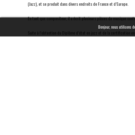
(Jazz), et se produit dans divers endroits de France et d’Europe.
En tant que compositeur, il a écrit plusieurs pièces de musique co
Bonjour, nous utilisons d
Suite à l’obtention du Diplôme d’état en jazz et de la certification
REALTIMEMUSIC
C/° Mr Bornens
14 rue André Antoine 75018 Paris
0609566669
contact@realtimemusic.fr