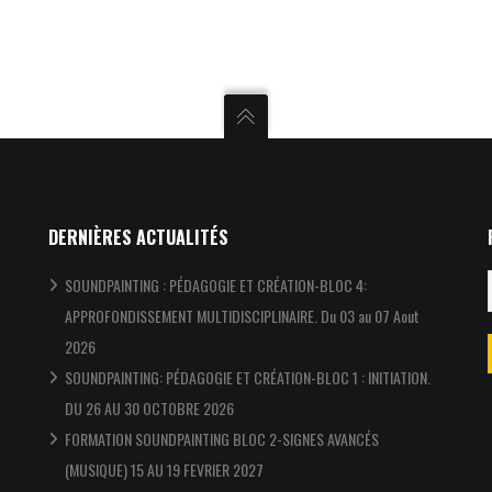
DERNIÈRES ACTUALITÉS
SOUNDPAINTING : PÉDAGOGIE ET CRÉATION-BLOC 4:
APPROFONDISSEMENT MULTIDISCIPLINAIRE. Du 03 au 07 Aout
2026
SOUNDPAINTING: PÉDAGOGIE ET CRÉATION-BLOC 1 : INITIATION.
DU 26 AU 30 OCTOBRE 2026
FORMATION SOUNDPAINTING BLOC 2-SIGNES AVANCÉS
(MUSIQUE) 15 AU 19 FEVRIER 2027