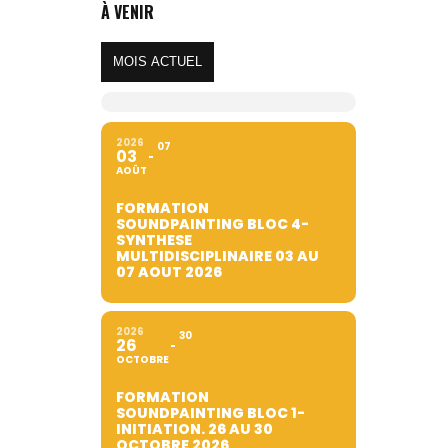
À VENIR
MOIS ACTUEL
2026
07
03
AOÛT
FORMATION
SOUNDPAINTING BLOC 4-
SYNTHESE
MULTIDISCIPLINAIRE 03 AU
07 AOUT 2026
2026
30
26
OCTOBRE
FORMATION
SOUNDPAINTING BLOC 1-
INITIATION. 26 AU 30
OCTOBRE 2026