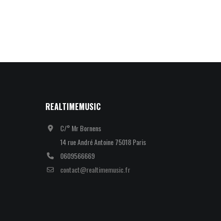
REALTIMEMUSIC
C/° Mr Bornens
14 rue André Antoine 75018 Paris
0609566669
contact@realtimemusic.fr