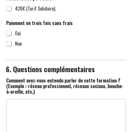
420€ (Tarif Solidaire).
Paiement en trois fois sans frais
Oui
Non
f
o
r
6. Questions complémentaires
m
a
Comment avez-vous entendu parler de cette formation ?
t
(Exemple : réseau professionnel, réseaux sociaux, bouche-
i
à-oreille, etc.)
o
n
q
u
e
l