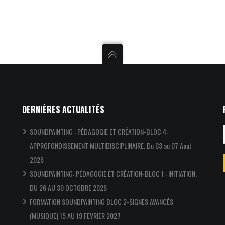
DERNIÈRES ACTUALITÉS
SOUNDPAINTING : PÉDAGOGIE ET CRÉATION-BLOC 4:
APPROFONDISSEMENT MULTIDISCIPLINAIRE. Du 03 au 07 Aout
2026
SOUNDPAINTING: PÉDAGOGIE ET CRÉATION-BLOC 1 : INITIATION.
DU 26 AU 30 OCTOBRE 2026
FORMATION SOUNDPAINTING BLOC 2-SIGNES AVANCÉS
(MUSIQUE) 15 AU 19 FEVRIER 2027