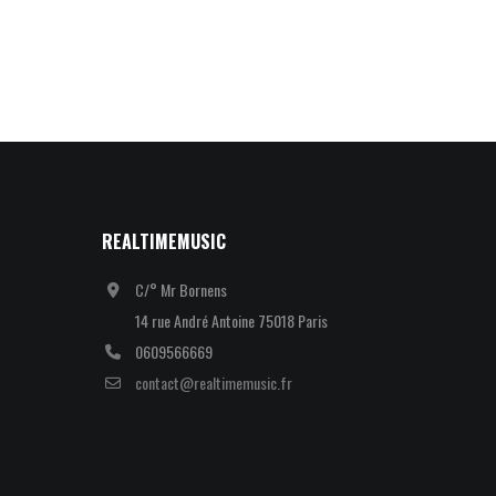
REALTIMEMUSIC
C/° Mr Bornens
14 rue André Antoine 75018 Paris
0609566669
contact@realtimemusic.fr