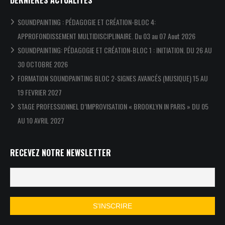
DERNIÈRES ACTUALITÉS
SOUNDPAINTING : PÉDAGOGIE ET CRÉATION-BLOC 4:
APPROFONDISSEMENT MULTIDISCIPLINAIRE. Du 03 au 07 Aout 2026
SOUNDPAINTING: PÉDAGOGIE ET CRÉATION-BLOC 1 : INITIATION. DU 26 AU
30 OCTOBRE 2026
FORMATION SOUNDPAINTING BLOC 2-SIGNES AVANCÉS (MUSIQUE) 15 AU
19 FEVRIER 2027
STAGE PROFESSIONNEL D’IMPROVISATION « BROOKLYN IN PARIS » DU 05
AU 10 AVRIL 2027
RECEVEZ NOTRE NEWSLETTER