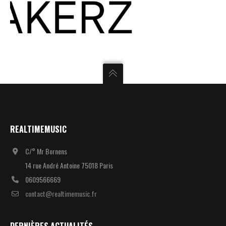
REALTIMEMUSIC
C/° Mr Bornens
14 rue André Antoine 75018 Paris
0609566669
contact@realtimemusic.fr