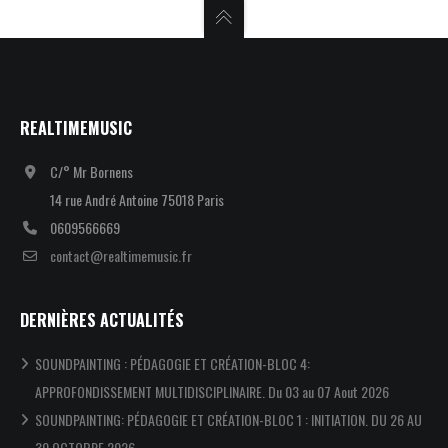
REALTIMEMUSIC
C/° Mr Bornens
14 rue André Antoine 75018 Paris
0609566669
contact@realtimemusic.fr
DERNIÈRES ACTUALITÉS
SOUNDPAINTING : PÉDAGOGIE ET CRÉATION-BLOC 4:
APPROFONDISSEMENT MULTIDISCIPLINAIRE. Du 03 au 07 Aout 2026
SOUNDPAINTING: PÉDAGOGIE ET CRÉATION-BLOC 1 : INITIATION. DU 26 AU
30 OCTOBRE 2026