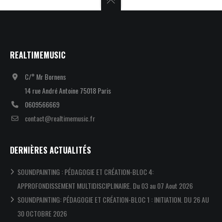
REALTIMEMUSIC
C/° Mr Bornens
14 rue André Antoine 75018 Paris
0609566669
contact@realtimemusic.fr
DERNIÈRES ACTUALITÉS
SOUNDPAINTING : PÉDAGOGIE ET CRÉATION-BLOC 4:
APPROFONDISSEMENT MULTIDISCIPLINAIRE. Du 03 au 07 Aout 2026
SOUNDPAINTING: PÉDAGOGIE ET CRÉATION-BLOC 1 : INITIATION. DU 26 AU
30 OCTOBRE 2026