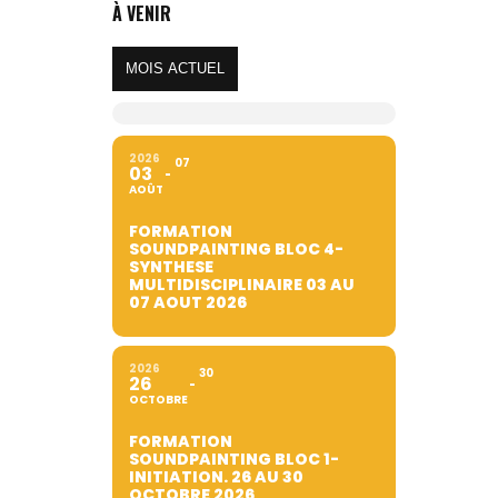
À VENIR
MOIS ACTUEL
2026
07
03
AOÛT
FORMATION
SOUNDPAINTING BLOC 4-
SYNTHESE
MULTIDISCIPLINAIRE 03 AU
07 AOUT 2026
2026
30
26
OCTOBRE
FORMATION
SOUNDPAINTING BLOC 1-
INITIATION. 26 AU 30
OCTOBRE 2026