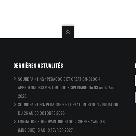
DERNIÈRES ACTUALITÉS
SOUNDPAINTING : PÉDAGOGIE ET CRÉATION-BLOC 4:
APPROFONDISSEMENT MULTIDISCIPLINAIRE. Du 03 au 07 Aout
2026
SOUNDPAINTING: PÉDAGOGIE ET CRÉATION-BLOC 1 : INITIATION.
DU 26 AU 30 OCTOBRE 2026
FORMATION SOUNDPAINTING BLOC 2-SIGNES AVANCÉS
(MUSIQUE) 15 AU 19 FEVRIER 2027