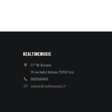
REALTIMEMUSIC
C/° Mr Bornens
14 rue André Antoine 75018 Paris
0609566669
contact@realtimemusic.fr